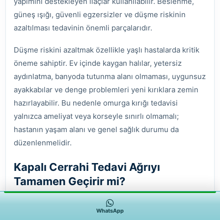
yapımını destekleyen ilaçlar kullanılabilir. Beslenme,
güneş ışığı, güvenli egzersizler ve düşme riskinin
azaltılması tedavinin önemli parçalarıdır.
Düşme riskini azaltmak özellikle yaşlı hastalarda kritik
öneme sahiptir. Ev içinde kaygan halılar, yetersiz
aydınlatma, banyoda tutunma alanı olmaması, uygunsuz
ayakkabılar ve denge problemleri yeni kırıklara zemin
hazırlayabilir. Bu nedenle omurga kırığı tedavisi
yalnızca ameliyat veya korseyle sınırlı olmamalı;
hastanın yaşam alanı ve genel sağlık durumu da
düzenlenmelidir.
Kapalı Cerrahi Tedavi Ağrıyı
Tamamen Geçirir mi?
Kapalı cerrahi tedaviler birçok hastada ağrıyı belirgin
WhatsApp
şekilde azaltabilir; ancak her hastada ağrının tamamen