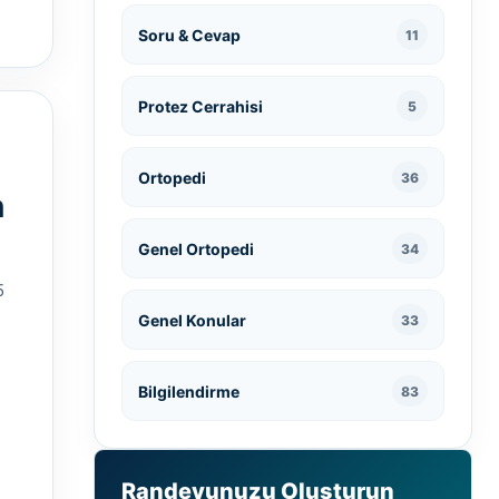
Soru & Cevap
11
Protez Cerrahisi
5
Ortopedi
36
n
Genel Ortopedi
34
5
Genel Konular
33
,
Bilgilendirme
83
Randevunuzu Oluşturun