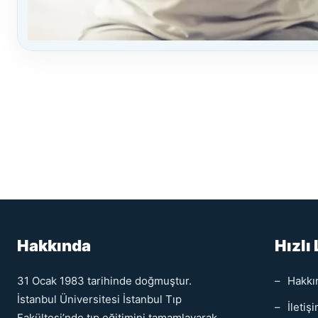
Hakkında
Hızlı 
31 Ocak 1983 tarihinde doğmuştur.
Hakkı
İstanbul Üniversitesi İstanbul Tıp
İletiş
Fakültesi’nde tıp eğitimini tamamlayarak