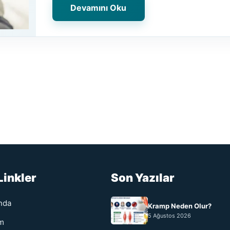
Devamını Oku
Linkler
Son Yazılar
nda
Kramp Neden Olur?
5 Ağustos 2026
im