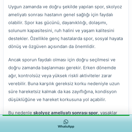
Uygun zamanda ve doğru şekilde yapılan spor, skolyoz
ameliyatı sonrası hastanın genel sağlığı için faydalı
olabilir. Spor kas gücünü, dayanıklılığı, dolaşımı,
solunum kapasitesini, ruh halini ve yaşam kalitesini
destekler. Özellikle genç hastalarda spor, sosyal hayata
dönüş ve özgüven açısından da önemlidir.
Ancak sporun faydalı olması için doğru seçilmesi ve
doğru zamanda başlanması gerekir. Erken dönemde
ağır, kontrolsüz veya yüksek riskli aktiviteler zarar
verebilir. Buna karşılık gereksiz korku nedeniyle uzun
süre hareketsiz kalmak da kas zayıflığına, kondisyon
düşüklüğüne ve hareket korkusuna yol açabilir.
Bu nedenle
skolyoz ameliyatı sonrası spor
, yasaklar
üzerinden değil güvenli dönüş planı üzerinden ele
WhatsApp
alınmalıdır. Hedef hastayı aktif yaşamdan koparmak