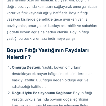
tasarlanmış özel bir yastıktır. Bu yastıklar, boynun
doğru pozisyonda kalmasını sağlayarak omurga hizasını
korur ve fıtık kaynaklı ağrıyı hafifletir. Boyun fıtığı
yaşayan kişilerde genellikle gece uyurken yanlış
pozisyonlar, omurgadaki baskıyı artırabilir ve sabahları
şiddetli boyun ağrısına neden olabilir. Boyun fıtığı
yastığı bu baskıyı en aza indirmeye çalışır.
Boyun Fıtığı Yastığının Faydaları
Nelerdir ?
Omurga Desteği:
Yastık, boyun omurlarını
destekleyerek boyun bölgesindeki sinirlere olan
baskıyı azaltır. Bu, fıtığın neden olduğu ağrı ve
rahatsızlığı hafifletir.
Doğru Uyku Pozisyonunu Sağlama:
Boyun fıtığı
yastığı, uyku sırasında boynun doğal eğriliğini
koruyarak omurga hizasının bozulmasını önler.