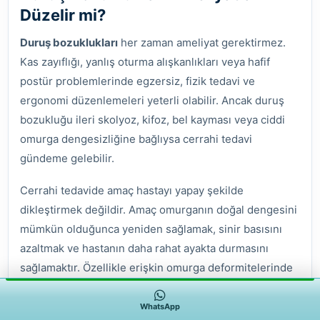
Düzelir mi?
Duruş bozuklukları
her zaman ameliyat gerektirmez.
Kas zayıflığı, yanlış oturma alışkanlıkları veya hafif
postür problemlerinde egzersiz, fizik tedavi ve
ergonomi düzenlemeleri yeterli olabilir. Ancak duruş
bozukluğu ileri skolyoz, kifoz, bel kayması veya ciddi
omurga dengesizliğine bağlıysa cerrahi tedavi
gündeme gelebilir.
Cerrahi tedavide amaç hastayı yapay şekilde
dikleştirmek değildir. Amaç omurganın doğal dengesini
mümkün olduğunca yeniden sağlamak, sinir basısını
azaltmak ve hastanın daha rahat ayakta durmasını
sağlamaktır. Özellikle erişkin omurga deformitelerinde
yandan denge çok önemlidir. Bu denge bozulduğunda
hasta sürekli öne eğilme ihtiyacı hissedebilir.
WhatsApp