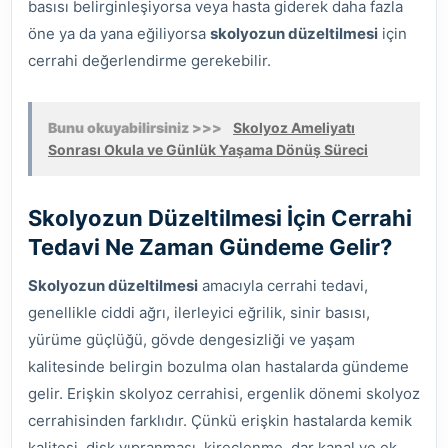
basısı belirginleşiyorsa veya hasta giderek daha fazla
öne ya da yana eğiliyorsa
skolyozun düzeltilmesi
için
cerrahi değerlendirme gerekebilir.
Bunu okuyabilirsiniz >>>
Skolyoz Ameliyatı
Sonrası Okula ve Günlük Yaşama Dönüş Süreci
Skolyozun Düzeltilmesi İçin Cerrahi
Tedavi Ne Zaman Gündeme Gelir?
Skolyozun düzeltilmesi
amacıyla cerrahi tedavi,
genellikle ciddi ağrı, ilerleyici eğrilik, sinir basısı,
yürüme güçlüğü, gövde dengesizliği ve yaşam
kalitesinde belirgin bozulma olan hastalarda gündeme
gelir. Erişkin skolyoz cerrahisi, ergenlik dönemi skolyoz
cerrahisinden farklıdır. Çünkü erişkin hastalarda kemik
kalitesi, disk yıpranması, kireçlenme, dar kanal ve ek