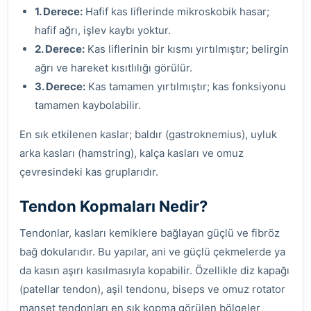
1. Derece:
Hafif kas liflerinde mikroskobik hasar;
hafif ağrı, işlev kaybı yoktur.
2. Derece:
Kas liflerinin bir kısmı yırtılmıştır; belirgin
ağrı ve hareket kısıtlılığı görülür.
3. Derece:
Kas tamamen yırtılmıştır; kas fonksiyonu
tamamen kaybolabilir.
En sık etkilenen kaslar; baldır (gastroknemius), uyluk
arka kasları (hamstring), kalça kasları ve omuz
çevresindeki kas gruplarıdır.
Tendon Kopmaları Nedir?
Tendonlar, kasları kemiklere bağlayan güçlü ve fibröz
bağ dokularıdır. Bu yapılar, ani ve güçlü çekmelerde ya
da kasın aşırı kasılmasıyla kopabilir. Özellikle diz kapağı
(patellar tendon), aşil tendonu, biseps ve omuz rotator
manşet tendonları en sık kopma görülen bölgeler