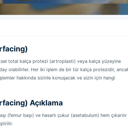
rfacing)
ksel total kalça protezi (artroplasti) veya kalça yüzeyine
 olabilirler. Her iki işlem de bir tür kalça protezidir, anca
ı işlemler hakkında sizinle konuşacak ve sizin için hangi
rfacing)
Açıklama
aşı (femur başı) ve hasarlı çukur (asetabulum) hem çıkarılır
irilir.