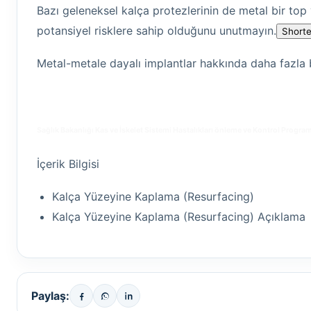
Bazı geleneksel kalça protezlerinin de metal bir top
potansiyel risklere sahip olduğunu unutmayın.
Shorte
Metal-metale dayalı implantlar hakkında daha fazla b
Sağlık Bakanlığı
Kas ve İskelet Sistemi Hastalıkları önleme ve Kontrol Program
İçerik Bilgisi
Kalça Yüzeyine Kaplama (Resurfacing)
Kalça Yüzeyine Kaplama (Resurfacing) Açıklama
Paylaş: