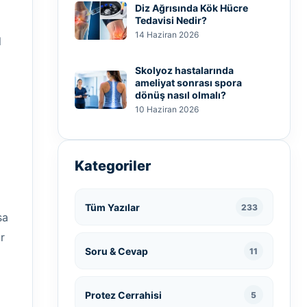
Diz Ağrısında Kök Hücre
Tedavisi Nedir?
14 Haziran 2026
l
Skolyoz hastalarında
ameliyat sonrası spora
dönüş nasıl olmalı?
10 Haziran 2026
Kategoriler
Tüm Yazılar
233
sa
r
Soru & Cevap
11
Protez Cerrahisi
5