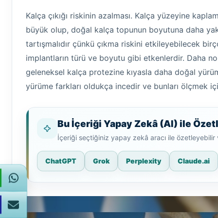
Kalça çıkığı riskinin azalması. Kalça yüzeyine kapl
büyük olup, doğal kalça topunun boyutuna daha yakın
tartışmalıdır çünkü çıkma riskini etkileyebilecek birç
implantların türü ve boyutu gibi etkenlerdir. Daha n
geleneksel kalça protezine kıyasla daha doğal yürü
yürüme farkları oldukça incedir ve bunları ölçmek içi
Bu İçeriği Yapay Zekâ (AI) ile Özet
İçeriği seçtiğiniz yapay zekâ aracı ile özetleyebili
ChatGPT
Grok
Perplexity
Claude.ai