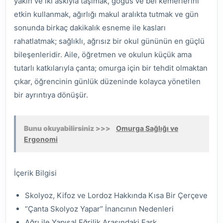
yakın ve iki askıyla taşımak, göğüs ve bel kemerlerini
etkin kullanmak, ağırlığı makul aralıkta tutmak ve gün
sonunda birkaç dakikalık esneme ile kasları
rahatlatmak; sağlıklı, ağrısız bir okul gününün en güçlü
bileşenleridir. Aile, öğretmen ve okulun küçük ama
tutarlı katkılarıyla çanta; omurga için bir tehdit olmaktan
çıkar, öğrencinin günlük düzeninde kolayca yönetilen
bir ayrıntıya dönüşür.
Bunu okuyabilirsiniz >>>
Omurga Sağlığı ve
Ergonomi
İçerik Bilgisi
Skolyoz, Kifoz ve Lordoz Hakkında Kısa Bir Çerçeve
“Çanta Skolyoz Yapar” İnancının Nedenleri
Ağrı ile Yapısal Eğrilik Arasındaki Fark