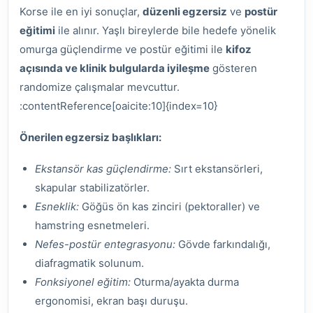
Korse ile en iyi sonuçlar,
düzenli egzersiz
ve
postür
eğitimi
ile alınır. Yaşlı bireylerde bile hedefe yönelik
omurga güçlendirme ve postür eğitimi ile
kifoz
açısında ve klinik bulgularda iyileşme
gösteren
randomize çalışmalar mevcuttur.
:contentReference[oaicite:10]{index=10}
Önerilen egzersiz başlıkları:
Ekstansör kas güçlendirme:
Sırt ekstansörleri,
skapular stabilizatörler.
Esneklik:
Göğüs ön kas zinciri (pektoraller) ve
hamstring esnetmeleri.
Nefes-postür entegrasyonu:
Gövde farkındalığı,
diafragmatik solunum.
Fonksiyonel eğitim:
Oturma/ayakta durma
ergonomisi, ekran başı duruşu.