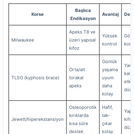
Başlıca
Korse
Avantaj
Dez
Endikasyon
Apeks T8 ve
Yüksek
Görü
Milwaukee
üzeri yapısal
kontrol
konf
kifoz
Günlük
Yanl
Orta/alt
yaşama
kalı
TLSO (kyphosis brace)
torakal
uyum
etkin
apeks
daha
düşe
kolay
Osteoporotik
Hafif,
Yapı
kırıklarda
tak-
Jewett/hiperekstansiyon
kifo
kısa süre
çıkar
düze
destek
kolay