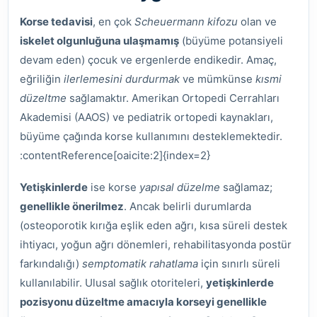
Korse tedavisi
, en çok
Scheuermann kifozu
olan ve
iskelet olgunluğuna ulaşmamış
(büyüme potansiyeli
devam eden) çocuk ve ergenlerde endikedir. Amaç,
eğriliğin
ilerlemesini durdurmak
ve mümkünse
kısmi
düzeltme
sağlamaktır. Amerikan Ortopedi Cerrahları
Akademisi (AAOS) ve pediatrik ortopedi kaynakları,
büyüme çağında korse kullanımını desteklemektedir.
:contentReference[oaicite:2]{index=2}
Yetişkinlerde
ise korse
yapısal düzelme
sağlamaz;
genellikle önerilmez
. Ancak belirli durumlarda
(osteoporotik kırığa eşlik eden ağrı, kısa süreli destek
ihtiyacı, yoğun ağrı dönemleri, rehabilitasyonda postür
farkındalığı)
semptomatik rahatlama
için sınırlı süreli
kullanılabilir. Ulusal sağlık otoriteleri,
yetişkinlerde
pozisyonu düzeltme amacıyla korseyi genellikle