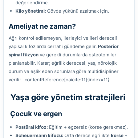
değerlendirme.
Kilo yönetimi:
Gövde yükünü azaltmak için.
Ameliyat ne zaman?
Ağrı kontrol edilemeyen, ilerleyici ve ileri dereceli
yapısal kifozlarda cerrahi gündeme gelir.
Posterior
spinal füzyon
ve gerekli durumlarda osteotomiler
planlanabilir. Karar; eğrilik derecesi, yaş, nörolojik
durum ve eşlik eden sorunlara göre multidisipliner
verilir. :contentReference[oaicite:11]{index=11}
Yaşa göre yönetim stratejileri
Çocuk ve ergen
Postüral kifoz:
Eğitim + egzersiz (korse gerekmez).
Scheuermann kifozu:
Orta derece eğrilikte
korse +