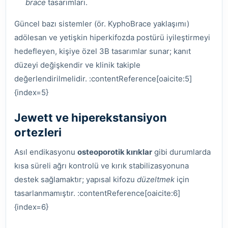
brace
tasarımları.
Güncel bazı sistemler (ör. KyphoBrace yaklaşımı)
adölesan ve yetişkin hiperkifozda postürü iyileştirmeyi
hedefleyen, kişiye özel 3B tasarımlar sunar; kanıt
düzeyi değişkendir ve klinik takiple
değerlendirilmelidir. :contentReference[oaicite:5]
{index=5}
Jewett ve hiperekstansiyon
ortezleri
Asıl endikasyonu
osteoporotik kırıklar
gibi durumlarda
kısa süreli ağrı kontrolü ve kırık stabilizasyonuna
destek sağlamaktır; yapısal kifozu
düzeltmek
için
tasarlanmamıştır. :contentReference[oaicite:6]
{index=6}