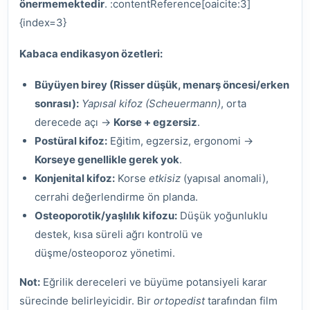
önermemektedir
. :contentReference[oaicite:3]
{index=3}
Kabaca endikasyon özetleri:
Büyüyen birey (Risser düşük, menarş öncesi/erken
sonrası):
Yapısal kifoz (Scheuermann)
, orta
derecede açı →
Korse + egzersiz
.
Postüral kifoz:
Eğitim, egzersiz, ergonomi →
Korseye genellikle gerek yok
.
Konjenital kifoz:
Korse
etkisiz
(yapısal anomali),
cerrahi değerlendirme ön planda.
Osteoporotik/yaşlılık kifozu:
Düşük yoğunluklu
destek, kısa süreli ağrı kontrolü ve
düşme/osteoporoz yönetimi.
Not:
Eğrilik dereceleri ve büyüme potansiyeli karar
sürecinde belirleyicidir. Bir
ortopedist
tarafından film