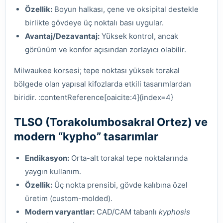
Özellik:
Boyun halkası, çene ve oksipital destekle
birlikte gövdeye üç noktalı bası uygular.
Avantaj/Dezavantaj:
Yüksek kontrol, ancak
görünüm ve konfor açısından zorlayıcı olabilir.
Milwaukee korsesi; tepe noktası yüksek torakal
bölgede olan yapısal kifozlarda etkili tasarımlardan
biridir. :contentReference[oaicite:4]{index=4}
TLSO (Torakolumbosakral Ortez) ve
modern “kypho” tasarımlar
Endikasyon:
Orta-alt torakal tepe noktalarında
yaygın kullanım.
Özellik:
Üç nokta prensibi, gövde kalıbına özel
üretim (custom-molded).
Modern varyantlar:
CAD/CAM tabanlı
kyphosis