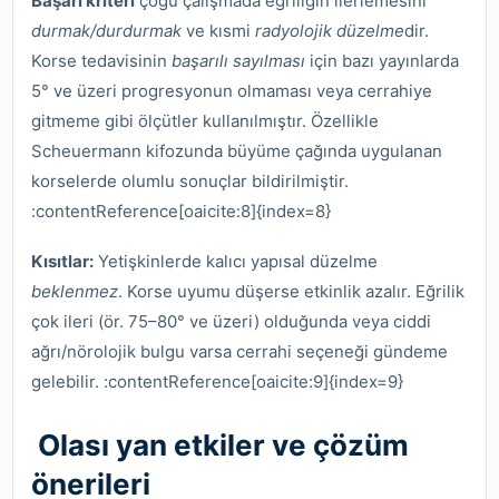
Başarı kriteri
çoğu çalışmada eğriliğin ilerlemesini
durmak/durdurmak
ve kısmi
radyolojik düzelme
dir.
Korse tedavisinin
başarılı sayılması
için bazı yayınlarda
5° ve üzeri progresyonun olmaması veya cerrahiye
gitmeme gibi ölçütler kullanılmıştır. Özellikle
Scheuermann kifozunda büyüme çağında uygulanan
korselerde olumlu sonuçlar bildirilmiştir.
:contentReference[oaicite:8]{index=8}
Kısıtlar:
Yetişkinlerde kalıcı yapısal düzelme
beklenmez
. Korse uyumu düşerse etkinlik azalır. Eğrilik
çok ileri (ör. 75–80° ve üzeri) olduğunda veya ciddi
ağrı/nörolojik bulgu varsa cerrahi seçeneği gündeme
gelebilir. :contentReference[oaicite:9]{index=9}
Olası yan etkiler ve çözüm
önerileri