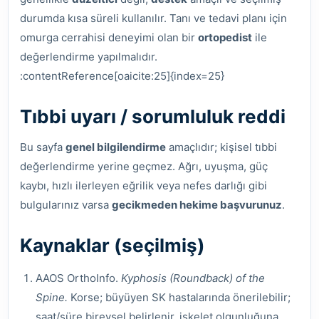
durumda kısa süreli kullanılır. Tanı ve tedavi planı için
omurga cerrahisi deneyimi olan bir
ortopedist
ile
değerlendirme yapılmalıdır.
:contentReference[oaicite:25]{index=25}
Tıbbi uyarı / sorumluluk reddi
Bu sayfa
genel bilgilendirme
amaçlıdır; kişisel tıbbi
değerlendirme yerine geçmez. Ağrı, uyuşma, güç
kaybı, hızlı ilerleyen eğrilik veya nefes darlığı gibi
bulgularınız varsa
gecikmeden hekime başvurunuz
.
Kaynaklar (seçilmiş)
AAOS OrthoInfo.
Kyphosis (Roundback) of the
Spine.
Korse; büyüyen SK hastalarında önerilebilir;
saat/süre bireysel belirlenir, iskelet olgunluğuna