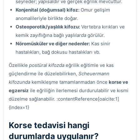
seyreder;
yapısaldır
ve gerçek eğrilik mevcuttur.
Konjenital (doğumsal) kifoz:
Omur gelişim
anomalileriyle birlikte doğar.
Osteoporotik/yaşlılık kifozu:
Vertebra kırıkları ve
kemik zayıflığına bağlı
yaşlılarda
görülür.
Nöromüsküler ve diğer nedenler:
Kas sinir
hastalıkları, bağ dokusu hastalıkları vb.
Özellikle
postüral kifozda
eğrilik eğitimle ve kas
güçlendirme ile düzelebilirken,
Scheuermann
kifozunda
kemikleşme tamamlanmadan önce
korse ve
egzersiz
ile eğriliğin ilerlemesi durdurulabilir ve kısmi
düzelme sağlanabilir. :contentReference[oaicite:1]
{index=1}
Korse tedavisi hangi
durumlarda uygulanır?