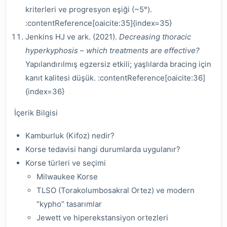
kriterleri ve progresyon eşiği (~5°).
:contentReference[oaicite:35]{index=35}
Jenkins HJ ve ark. (2021).
Decreasing thoracic
hyperkyphosis – which treatments are effective?
Yapılandırılmış egzersiz etkili; yaşlılarda bracing için
kanıt kalitesi düşük. :contentReference[oaicite:36]
{index=36}
İçerik Bilgisi
Kamburluk (Kifoz) nedir?
Korse tedavisi hangi durumlarda uygulanır?
Korse türleri ve seçimi
Milwaukee Korse
TLSO (Torakolumbosakral Ortez) ve modern
“kypho” tasarımlar
Jewett ve hiperekstansiyon ortezleri