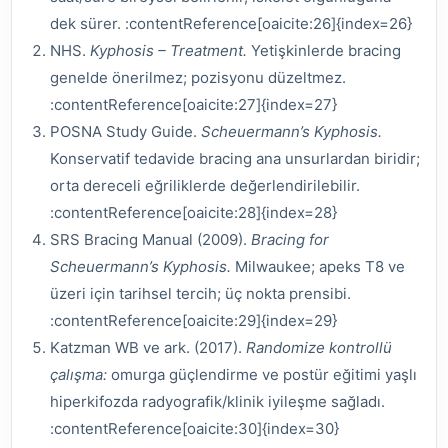
dek sürer. :contentReference[oaicite:26]{index=26}
NHS.
Kyphosis – Treatment.
Yetişkinlerde bracing
genelde önerilmez; pozisyonu düzeltmez.
:contentReference[oaicite:27]{index=27}
POSNA Study Guide.
Scheuermann’s Kyphosis.
Konservatif tedavide bracing ana unsurlardan biridir;
orta dereceli eğriliklerde değerlendirilebilir.
:contentReference[oaicite:28]{index=28}
SRS Bracing Manual (2009).
Bracing for
Scheuermann’s Kyphosis.
Milwaukee; apeks T8 ve
üzeri için tarihsel tercih; üç nokta prensibi.
:contentReference[oaicite:29]{index=29}
Katzman WB ve ark. (2017).
Randomize kontrollü
çalışma:
omurga güçlendirme ve postür eğitimi yaşlı
hiperkifozda radyografik/klinik iyileşme sağladı.
:contentReference[oaicite:30]{index=30}