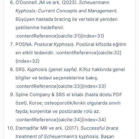
O’Donnell JM ve ark. (2023).
Scheuermann
Kyphosis: Current Concepts and Management.
Büyüyen hastada bracing ile vertebral yeniden
şekillenme hedeflenir.
:contentReference[oaicite:31]{index=31}
POSNA.
Postural Kyphosis.
Postüral kifozda eğitim
en etkili tedavidir. :contentReference[oaicite:32]
{index=32}
SRS.
Kyphosis (genel sayfa).
Kifoz hakkında genel
bilgiler ve tedavi seçeneklerine bakış.
:contentReference[oaicite:33]{index=33}
Spine Company & SRS el kitabı (hasta dostu PDF
özet). Korse; osteoporotik/kırıklı olgularda sınırlı
fayda; konjenital ve postüralde rolü az.
:contentReference[oaicite:34]{index=34}
Etemadifar MR ve ark. (2017).
Successful brace
treatment of Scheuermann’s kyphosis.
Başarı