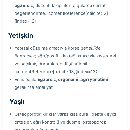
egzersiz
, düzenli takip; ileri olgularda cerrahi
değerlendirme. :contentReference[oaicite:12]
{index=12}
Yetişkin
Yapısal düzelme amacıyla korse
genellikle
önerilmez
; ağrı/postür desteği amacıyla kısa süreli
ve seçilmiş durumlarda düşünülebilir.
:contentReference[oaicite:13]{index=13}
Esas odak:
Egzersiz, ergonomi, ağrı yönetimi
;
gerekirse ameliyat.
Yaşlı
Osteoporotik kırıklar varsa kısa süreli destekleyici
ortezler, ağrı kontrolü ve düşme-osteoporoz
programları ön planda.